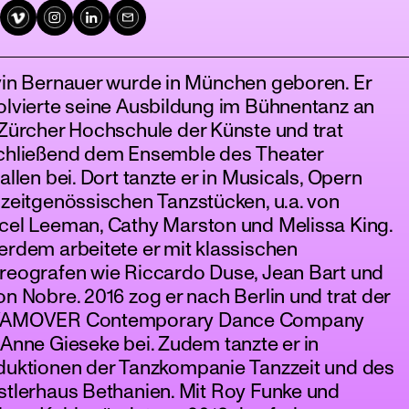
vin Bernauer wurde in München geboren. Er
olvierte seine Ausbildung im Bühnentanz an
Zürcher Hochschule der Künste und trat
chließend dem Ensemble des Theater
allen bei. Dort tanzte er in Musicals, Opern
zeitgenössischen Tanzstücken, u.a. von
cel Leeman, Cathy Marston und Melissa King.
rdem arbeitete er mit klassischen
reografen wie Riccardo Duse, Jean Bart und
n Nobre. 2016 zog er nach Berlin und trat der
AMOVER Contemporary Dance Company
Anne Gieseke bei. Zudem tanzte er in
duktionen der Tanzkompanie Tanzzeit und des
stlerhaus Bethanien. Mit Roy Funke und