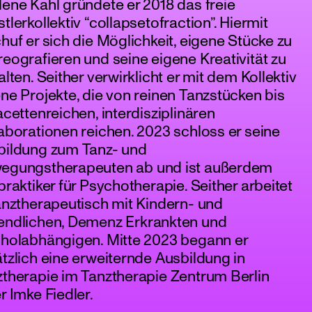
ene Kahl gründete er 2018 das freie
tlerkollektiv “collapsetofraction”. Hiermit
huf er sich die Möglichkeit, eigene Stücke zu
eografieren und seine eigene Kreativität zu
alten. Seither verwirklicht er mit dem Kollektiv
ne Projekte, die von reinen Tanzstücken bis
acettenreichen, interdisziplinären
aborationen reichen. 2023 schloss er seine
bildung zum Tanz- und
egungstherapeuten ab und ist außerdem
praktiker für Psychotherapie. Seither arbeitet
anztherapeutisch mit Kindern- und
endlichen, Demenz Erkrankten und
oholabhängigen. Mitte 2023 begann er
tzlich eine erweiternde Ausbildung in
therapie im Tanztherapie Zentrum Berlin
r Imke Fiedler.