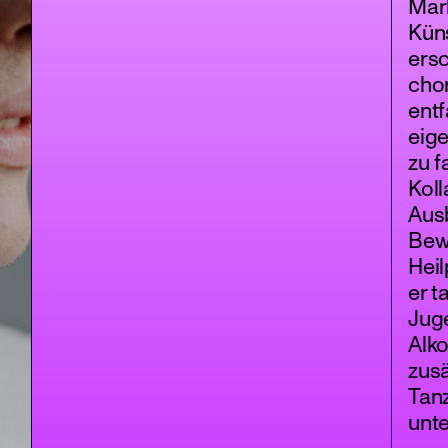
Marl
Küns
ersc
chor
entf
eige
zu f
Koll
Aus
Bew
Heil
er t
Jug
Alk
zusä
Tanz
unte