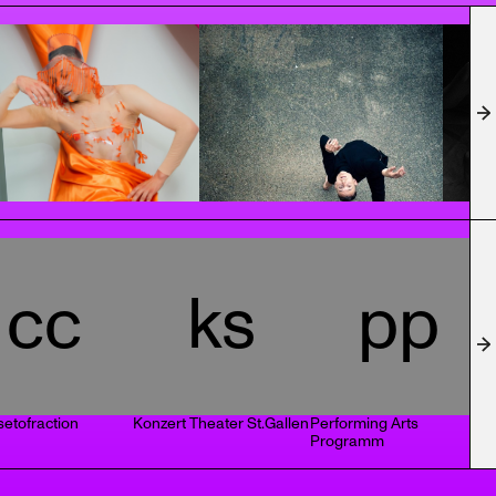
cc
ks
pp
setofraction
Konzert Theater St.Gallen
Performing Arts
G
Programm
F