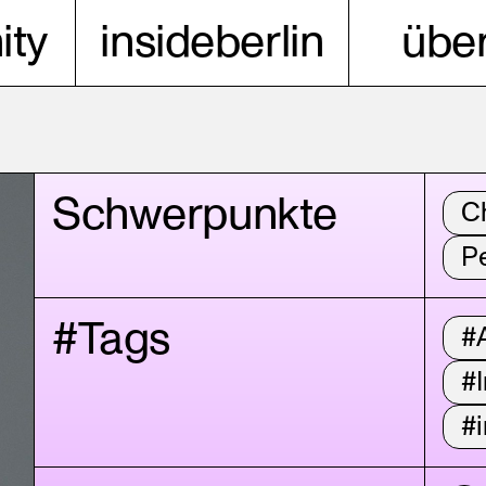
ty
insideberlin
über
Schwerpunkte
C
P
#Tags
#A
#I
#i