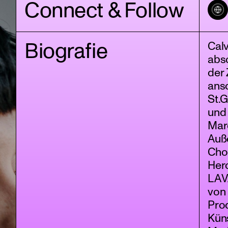
Connect & Follow
Biografie
Cal
abs
der 
ans
St.G
und 
Mar
Auße
Cho
Hero
LAV
von 
Pro
Kün