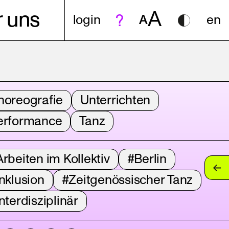
A
 uns
login
A
en
horeografie
Unterrichten
erformance
Tanz
rbeiten im Kollektiv
#Berlin
nklusion
#Zeitgenössischer Tanz
nterdisziplinär