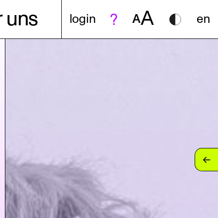
A
 uns
login
A
en