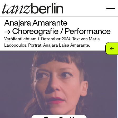
Anajara Amarante
→ Choreografie / Performance
Veröffentlicht am 1. Dezember 2024. Text von Maria
Ladopoulos. Porträt:
Anajara Laisa Amarante
.
tan
tan
tan
tan
tan
tan